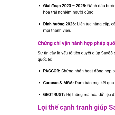
Giai đoạn 2023 – 2025:
Đánh dấu bước t
hóa trải nghiệm người dùng.
Định hướng 2026:
Liên tục nâng cấp, cậ
mọi thành viên.
Chứng chỉ vận hành hợp pháp quố
Sự tin cậy là yếu tố tiên quyết giúp Say88
quốc tế:
PAGCOR:
Chứng nhận hoạt động hợp ph
Curacao & MGA:
Đảm bảo mọi kết quả t
GEOTRUST:
Hệ thống mã hóa dữ liệu đa
Lợi thế cạnh tranh giúp 