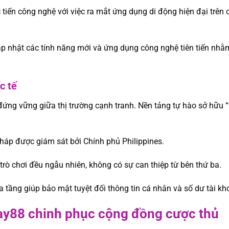
iến công nghệ với việc ra mắt ứng dụng di động hiện đại trên c
p nhật các tính năng mới và ứng dụng công nghệ tiên tiến nhằm du
c tế
 đứng vững giữa thị trường cạnh tranh. Nền tảng tự hào sở hữu 
áp được giám sát bởi Chính phủ Philippines.
rò chơi đều ngẫu nhiên, không có sự can thiệp từ bên thứ ba.
 tầng giúp bảo mật tuyệt đối thông tin cá nhân và số dư tài kh
Say88 chinh phục cộng đồng cược thủ