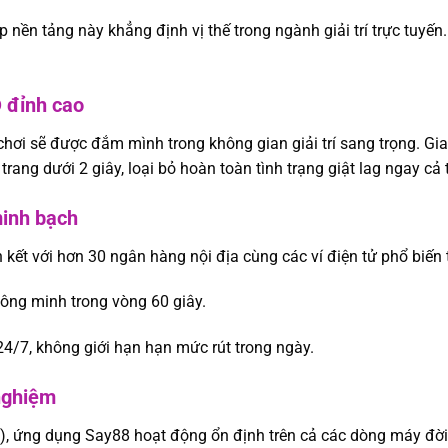
p nền tảng này khẳng định vị thế trong ngành giải trí trực tuy
D đỉnh cao
chơi sẽ được đắm mình trong không gian giải trí sang trọng. Gi
rang dưới 2 giây, loại bỏ hoàn toàn tình trạng giật lag ngay cả 
minh bạch
n kết với hơn 30 ngân hàng nội địa cùng các ví điện tử phổ biến 
ông minh trong vòng 60 giây.
24/7, không giới hạn hạn mức rút trong ngày.
 nghiệm
, ứng dụng Say88 hoạt động ổn định trên cả các dòng máy đời 