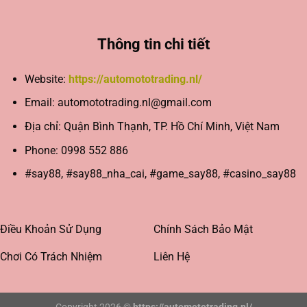
Thông tin chi tiết
Website:
https://automototrading.nl/
Email:
automototrading.nl@gmail.com
Địa chỉ: Quận Bình Thạnh, TP. Hồ Chí Minh, Việt Nam
Phone: 0998 552 886
#say88, #say88_nha_cai, #game_say88, #casino_say88
Điều Khoản Sử Dụng
Chính Sách Bảo Mật
Chơi Có Trách Nhiệm
Liên Hệ