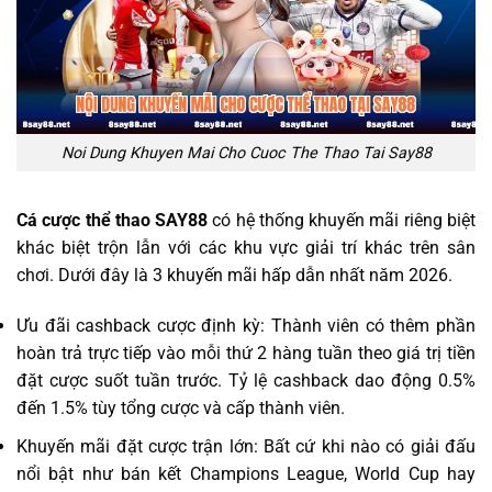
Noi Dung Khuyen Mai Cho Cuoc The Thao Tai Say88
Cá cược thể thao SAY88
có hệ thống khuyến mãi riêng biệt
khác biệt trộn lẫn với các khu vực giải trí khác trên sân
chơi. Dưới đây là 3 khuyến mãi hấp dẫn nhất năm 2026.
Ưu đãi cashback cược định kỳ: Thành viên có thêm phần
hoàn trả trực tiếp vào mỗi thứ 2 hàng tuần theo giá trị tiền
đặt cược suốt tuần trước. Tỷ lệ cashback dao động 0.5%
đến 1.5% tùy tổng cược và cấp thành viên.
Khuyến mãi đặt cược trận lớn: Bất cứ khi nào có giải đấu
nổi bật như bán kết Champions League, World Cup hay