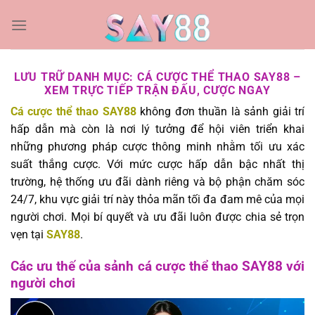
Bỏ
qua
nội
dung
LƯU TRỮ DANH MỤC:
CÁ CƯỢC THỂ THAO SAY88 –
XEM TRỰC TIẾP TRẬN ĐẤU, CƯỢC NGAY
Cá cược thể thao SAY88
không đơn thuần là sảnh giải trí
hấp dẫn mà còn là nơi lý tưởng để hội viên triển khai
những phương pháp cược thông minh nhằm tối ưu xác
suất thắng cược. Với mức cược hấp dẫn bậc nhất thị
trường, hệ thống ưu đãi dành riêng và bộ phận chăm sóc
24/7, khu vực giải trí này thỏa mãn tối đa đam mê của mọi
người chơi. Mọi bí quyết và ưu đãi luôn được chia sẻ trọn
vẹn tại
SAY88
.
Các ưu thế của sảnh cá cược thể thao SAY88 với
người chơi