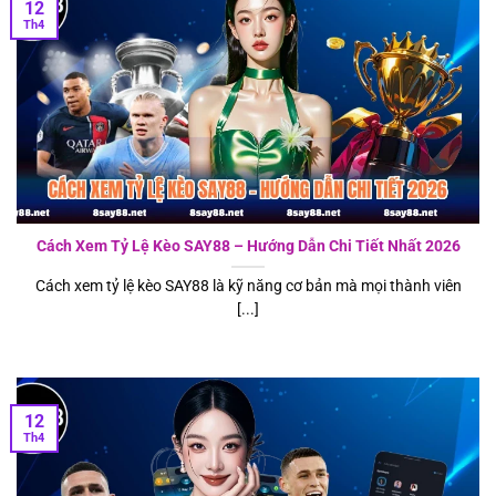
12
Th4
Cách Xem Tỷ Lệ Kèo SAY88 – Hướng Dẫn Chi Tiết Nhất 2026
Cách xem tỷ lệ kèo SAY88 là kỹ năng cơ bản mà mọi thành viên
[...]
12
Th4