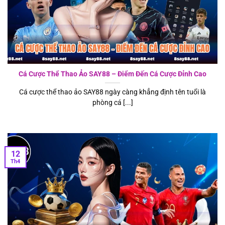
Cá Cược Thể Thao Ảo SAY88 – Điểm Đến Cá Cược Đỉnh Cao
Cá cược thể thao ảo SAY88 ngày càng khẳng định tên tuổi là
phòng cá [...]
12
Th4