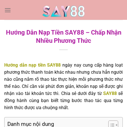
Bỏ
qua
nội
dung
Hướng Dẫn Nạp Tiền SAY88 – Chấp Nhận
Nhiều Phương Thức
Hướng dẫn nạp tiền SAY88
ngày nay cung cấp hàng loạt
phương thức thanh toán khác nhau nhưng chưa hẳn người
nào cũng nắm rõ thao tác thực hiện mỗi phương thức như
thế nào. Chỉ cần vài phút đơn giản, khoản nạp sẽ được ghi
nhận vào tài khoản tức thì. Chia sẻ dưới đây từ
SAY88
sẽ
đồng hành cùng bạn biết từng bước thao tác qua từng
hình thức được ưa chuộng nhất.
Danh mục nội dung