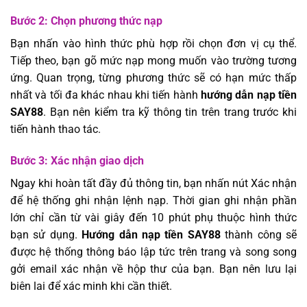
Bước 2: Chọn phương thức nạp
Bạn nhấn vào hình thức phù hợp rồi chọn đơn vị cụ thể.
Tiếp theo, bạn gõ mức nạp mong muốn vào trường tương
ứng. Quan trọng, từng phương thức sẽ có hạn mức thấp
nhất và tối đa khác nhau khi tiến hành
hướng dẫn nạp tiền
SAY88
. Bạn nên kiểm tra kỹ thông tin trên trang trước khi
tiến hành thao tác.
Bước 3: Xác nhận giao dịch
Ngay khi hoàn tất đầy đủ thông tin, bạn nhấn nút Xác nhận
để hệ thống ghi nhận lệnh nạp. Thời gian ghi nhận phần
lớn chỉ cần từ vài giây đến 10 phút phụ thuộc hình thức
bạn sử dụng.
Hướng dẫn nạp tiền SAY88
thành công sẽ
được hệ thống thông báo lập tức trên trang và song song
gởi email xác nhận về hộp thư của bạn. Bạn nên lưu lại
biên lai để xác minh khi cần thiết.