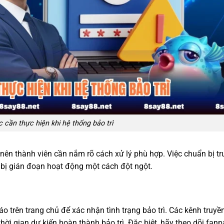
 cần thực hiện khi hệ thống bảo trì
 nên thành viên cần nắm rõ cách xử lý phù hợp. Việc chuẩn bị t
 bị gián đoạn hoạt động một cách đột ngột.
áo trên trang chủ để xác nhận tình trạng bảo trì. Các kênh truyề
thời gian dự kiến hoàn thành bảo trì. Đặc biệt, hãy theo dõi fan