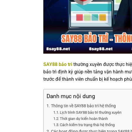
SAY88 bảo trì
thường xuyên được thực hiện
bảo trì định kỳ giúp nền tảng vận hành m
trước để thành viên chuẩn bị kế hoạch phù
Danh mục nội dung
Thông tin về SAY88 bảo trì hệ thống
Lịch trình SAY88 bảo trì thường xuyên
Thời gian dự kiến hoàn thành
Cách kiểm tra trạng thái hệ thống
Các hoạt động được thực hiện trong SAY88 b