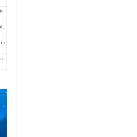
ản
ật
 ra
ao