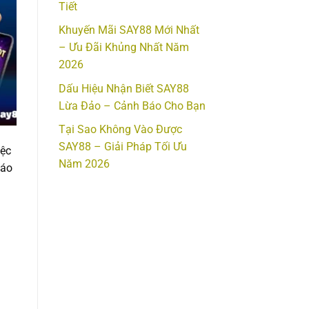
Tiết
Khuyến Mãi SAY88 Mới Nhất
– Ưu Đãi Khủng Nhất Năm
2026
Dấu Hiệu Nhận Biết SAY88
Lừa Đảo – Cảnh Báo Cho Bạn
Tại Sao Không Vào Được
SAY88 – Giải Pháp Tối Ưu
iệc
Năm 2026
báo