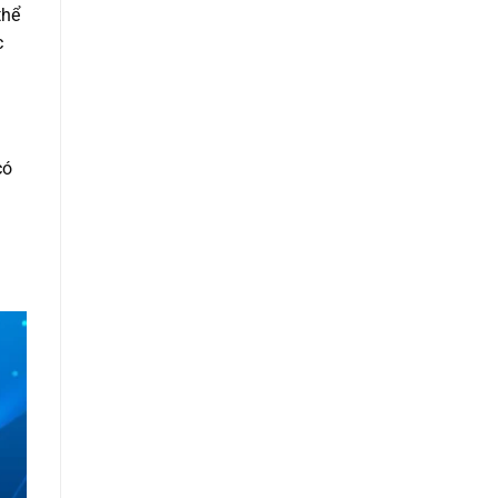
thể
c
có