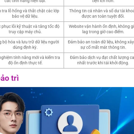
các tính năng hiện đại.
tiện ích hơn.
 tra lỗ hổng và thắt chặt các lớp
Thông tin cá nhân và số dư tài kho
bảo vệ dữ liệu.
được an toàn tuyệt đối.
 phục lỗi kỹ thuật và tăng tốc độ
Website vận hành ổn định, không gi
truy cập máy chủ.
lag trong giờ cao điểm.
 bộ hóa và lưu trữ dữ liệu người
Đảm bảo an toàn dữ liệu, không xảy
dùng định kỳ.
sự cố mất mát thông tin.
nghiệm tính năng mới và kiểm tra
Đảm bảo dịch vụ đạt chất lượng c
độ ổn định thực tế.
nhất trước khi tái khởi động.
ảo trì