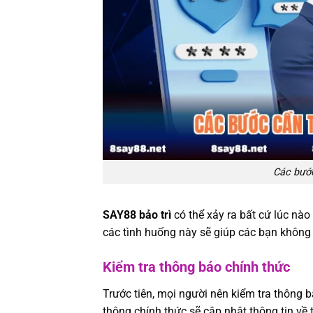
Các bước
SAY88 bảo trì
có thể xảy ra bất cứ lúc nào
các tình huống này sẽ giúp các bạn không
Kiểm tra thông báo chính thức
Trước tiên, mọi người nên kiểm tra thông b
thông chính thức sẽ cập nhật thông tin về 