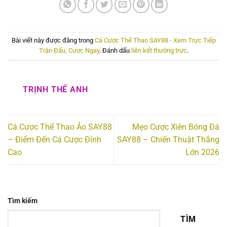
Bài viết này được đăng trong
Cá Cược Thể Thao SAY88 - Xem Trực Tiếp
Trận Đấu, Cược Ngay
. Đánh dấu
liên kết thường trực
.
TRỊNH THẾ ANH
Cá Cược Thể Thao Ảo SAY88
Mẹo Cược Xiên Bóng Đá
– Điểm Đến Cá Cược Đỉnh
SAY88 – Chiến Thuật Thắng
Cao
Lớn 2026
Tìm kiếm
TÌM