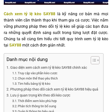
Cách xem tỷ lệ kèo SAY88
là kỹ năng cơ bản mà mọi
thành viên cần thành thạo khi tham gia cá cược. Việc nắm
vững phương pháp theo dõi tỷ lệ kèo sẽ giúp các bạn đưa
ra những quyết định sáng suốt trong từng lượt đặt cược.
Chúng ta sẽ cùng tìm hiểu chi tiết quy trình xem tỷ lệ kèo
tại
SAY88
một cách đơn giản nhất.
Danh mục nội dung
Giao diện xem cách xem tỷ lệ kèo SAY88 chính xác
Truy cập vào phần kèo cược
Chọn môn thể thao yêu thích
Tìm hiểu bảng tỷ lệ kèo
Phương pháp theo dõi cách xem tỷ lệ kèo SAY88 hiệu quả
Lưu ý quan trọng khi theo dõi kèo cược
Thời điểm xem kèo phù hợp
Phân tích thông tin bổ sung
Quản lý thông tin hiệu quả