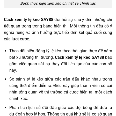
Bước thực hiện xem kèo chi tiết và chính xác
Cách xem tỷ lệ kèo SAY88
đòi hỏi sự chú ý đến những chi
tiết quan trọng trong bảng hiển thị. Mỗi thông tin đều có ý
nghĩa riêng và ảnh hưởng trực tiếp đến kết quả cuối cùng
của lượt cược.
Theo dõi biến động tỷ lệ kèo theo thời gian thực để nắm
bắt xu hướng thị trường.
Cách xem tỷ lệ kèo SAY88
bao
gồm việc quan sát sự thay đổi liên tục của các con số
này.
So sánh tỷ lệ kèo giữa các trận đấu khác nhau trong
cùng thời điểm diễn ra. Điều này giúp thành viên có cái
nhìn tổng quan về thị trường cá cược hiện tại một cách
chính xác.
Phân tích lịch sử đối đầu giữa các đội bóng để đưa ra
dự đoán hợp lý hơn. Thông tin quá khứ sẽ là cơ sở quan