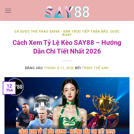
Bỏ
qua
nội
dung
CÁ CƯỢC THỂ THAO SAY88 - XEM TRỰC TIẾP TRẬN ĐẤU, CƯỢC
NGAY
Cách Xem Tỷ Lệ Kèo SAY88 – Hướng
Dẫn Chi Tiết Nhất 2026
ĐĂNG VÀO
THÁNG 4 12, 2026
BỞI
TRỊNH THẾ ANH
12
Th4