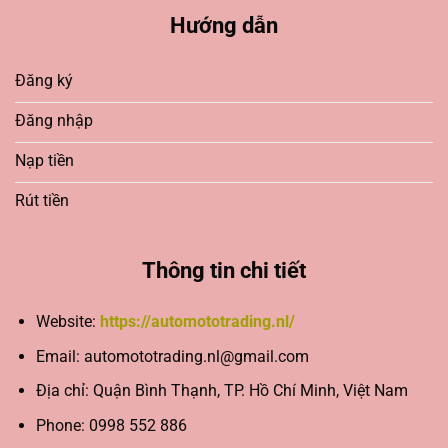
Hướng dẫn
Đăng ký
Đăng nhập
Nạp tiền
Rút tiền
Thông tin chi tiết
Website:
https://automototrading.nl/
Email:
automototrading.nl@gmail.com
Địa chỉ: Quận Bình Thạnh, TP. Hồ Chí Minh, Việt Nam
Phone: 0998 552 886