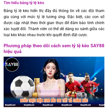
Tìm hiểu bảng tỷ lệ kèo
Bảng tỷ lệ kèo hiển thị đầy đủ thông tin về các đội tham
gia cùng với mức tỷ lệ tương ứng. Đặc biệt, các con số
được cập nhật theo thời gian thực để đảm bảo tính chính
xác tuyệt đối. Thành viên có thể dễ dàng so sánh giữa các
loại kèo khác nhau trước khi quyết định đặt cược.
Phương pháp theo dõi cách xem tỷ lệ kèo SAY88
hiệu quả