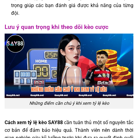
trọng giúp các bạn đánh giá được khả năng của từng
đội.
Lưu ý quan trọng khi theo dõi kèo cược
Những điểm cần chú ý khi xem tỷ lệ kèo
Cách xem tỷ lệ kèo SAY88
cần tuân thủ một số nguyên tắc
cơ bản để đảm bảo hiệu quả. Thành viên nên dành thời
gian nghiên cứu kỹ lưỡng trước khi đưa ra quyết định cuối