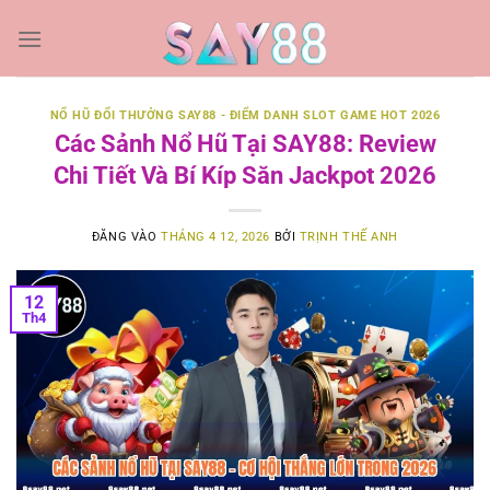
Bỏ
qua
nội
dung
NỔ HŨ ĐỔI THƯỞNG SAY88 - ĐIỂM DANH SLOT GAME HOT 2026
Các Sảnh Nổ Hũ Tại SAY88: Review
Chi Tiết Và Bí Kíp Săn Jackpot 2026
ĐĂNG VÀO
THÁNG 4 12, 2026
BỞI
TRỊNH THẾ ANH
12
Th4