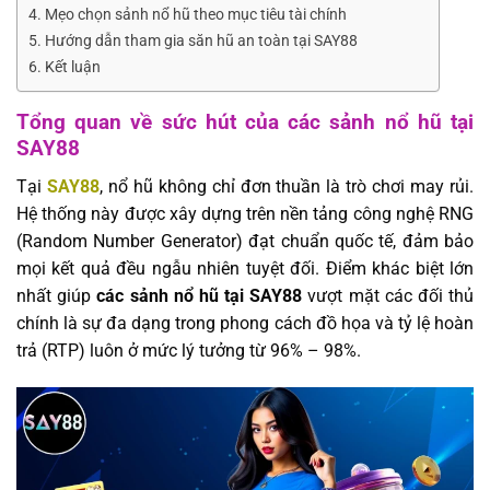
Mẹo chọn sảnh nổ hũ theo mục tiêu tài chính
Hướng dẫn tham gia săn hũ an toàn tại SAY88
Kết luận
Tổng quan về sức hút của các sảnh nổ hũ tại
SAY88
Tại
SAY88
, nổ hũ không chỉ đơn thuần là trò chơi may rủi.
Hệ thống này được xây dựng trên nền tảng công nghệ RNG
(Random Number Generator) đạt chuẩn quốc tế, đảm bảo
mọi kết quả đều ngẫu nhiên tuyệt đối. Điểm khác biệt lớn
nhất giúp
các sảnh nổ hũ tại SAY88
vượt mặt các đối thủ
chính là sự đa dạng trong phong cách đồ họa và tỷ lệ hoàn
trả (RTP) luôn ở mức lý tưởng từ 96% – 98%.