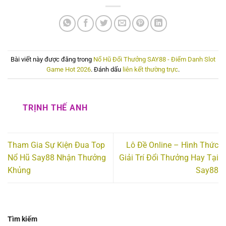
Bài viết này được đăng trong
Nổ Hũ Đổi Thưởng SAY88 - Điểm Danh Slot
Game Hot 2026
. Đánh dấu
liên kết thường trực
.
TRỊNH THẾ ANH
Tham Gia Sự Kiện Đua Top
Lô Đề Online – Hình Thức
Nổ Hũ Say88 Nhận Thưởng
Giải Trí Đổi Thưởng Hay Tại
Khủng
Say88
Tìm kiếm