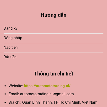
Hướng dẫn
Đăng ký
Đăng nhập
Nạp tiền
Rút tiền
Thông tin chi tiết
Website:
https://automototrading.nl/
Email:
automototrading.nl@gmail.com
Địa chỉ: Quận Bình Thạnh, TP. Hồ Chí Minh, Việt Nam