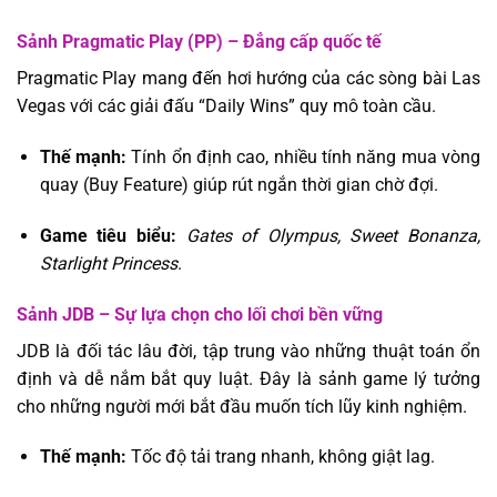
Sảnh Pragmatic Play (PP) – Đẳng cấp quốc tế
Pragmatic Play mang đến hơi hướng của các sòng bài Las
Vegas với các giải đấu “Daily Wins” quy mô toàn cầu.
Thế mạnh:
Tính ổn định cao, nhiều tính năng mua vòng
quay (Buy Feature) giúp rút ngắn thời gian chờ đợi.
Game tiêu biểu:
Gates of Olympus, Sweet Bonanza,
Starlight Princess
.
Sảnh JDB – Sự lựa chọn cho lối chơi bền vững
JDB là đối tác lâu đời, tập trung vào những thuật toán ổn
định và dễ nắm bắt quy luật. Đây là sảnh game lý tưởng
cho những người mới bắt đầu muốn tích lũy kinh nghiệm.
Thế mạnh:
Tốc độ tải trang nhanh, không giật lag.