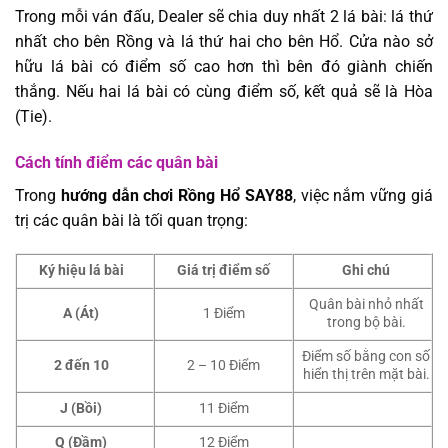
Trong mỗi ván đấu, Dealer sẽ chia duy nhất 2 lá bài: lá thứ
nhất cho bên Rồng và lá thứ hai cho bên Hổ. Cửa nào sở
hữu lá bài có điểm số cao hơn thì bên đó giành chiến
thắng. Nếu hai lá bài có cùng điểm số, kết quả sẽ là Hòa
(Tie).
Cách tính điểm các quân bài
Trong
hướng dẫn chơi Rồng Hổ SAY88
, việc nắm vững giá
trị các quân bài là tối quan trọng:
Ký hiệu lá bài
Giá trị điểm số
Ghi chú
Quân bài nhỏ nhất
A (Át)
1 Điểm
trong bộ bài.
Điểm số bằng con số
2 đến 10
2 – 10 Điểm
hiển thị trên mặt bài.
J (Bồi)
11 Điểm
Q (Đầm)
12 Điểm