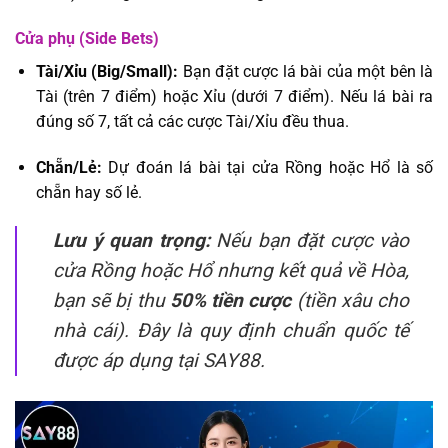
Cửa phụ (Side Bets)
Tài/Xỉu (Big/Small):
Bạn đặt cược lá bài của một bên là
Tài (trên 7 điểm) hoặc Xỉu (dưới 7 điểm). Nếu lá bài ra
đúng số 7, tất cả các cược Tài/Xỉu đều thua.
Chẵn/Lẻ:
Dự đoán lá bài tại cửa Rồng hoặc Hổ là số
chẵn hay số lẻ.
Lưu ý quan trọng:
Nếu bạn đặt cược vào
cửa Rồng hoặc Hổ nhưng kết quả về Hòa,
bạn sẽ bị thu
50% tiền cược
(tiền xâu cho
nhà cái). Đây là quy định chuẩn quốc tế
được áp dụng tại SAY88.