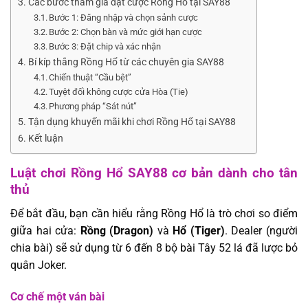
Các bước tham gia đặt cược Rồng Hổ tại SAY88
Bước 1: Đăng nhập và chọn sảnh cược
Bước 2: Chọn bàn và mức giới hạn cược
Bước 3: Đặt chip và xác nhận
Bí kíp thắng Rồng Hổ từ các chuyên gia SAY88
Chiến thuật “Cầu bệt”
Tuyệt đối không cược cửa Hòa (Tie)
Phương pháp “Sát nút”
Tận dụng khuyến mãi khi chơi Rồng Hổ tại SAY88
Kết luận
Luật chơi Rồng Hổ SAY88 cơ bản dành cho tân
thủ
Để bắt đầu, bạn cần hiểu rằng Rồng Hổ là trò chơi so điểm
giữa hai cửa:
Rồng (Dragon)
và
Hổ (Tiger)
. Dealer (người
chia bài) sẽ sử dụng từ 6 đến 8 bộ bài Tây 52 lá đã lược bỏ
quân Joker.
Cơ chế một ván bài