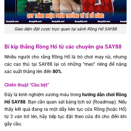
Giao diện đặt cược trực quan tại sảnh Rồng Hổ SAY88
Bí kíp thắng Rồng Hổ từ các chuyên gia SAY88
Nhiều người cho rằng Rồng Hổ là trò chơi may rủi, nhưng
các cao thủ tại SAY88 lại có những “mẹo” riêng để nâng
xác suất thắng lên đến
80%
.
Chiến thuật “Cầu bệt”
Đây là kinh nghiệm xương máu trong
hướng dẫn chơi Rồng
Hổ SAY88
. Bạn cần quan sát bảng lịch sử (Roadmap). Nếu
thấy kết quả đang ra một dãy liên tục cửa Rồng (hoặc Hổ)
từ 3 ván trở lên, hãy tiếp tục đặt theo cửa đó cho đến khi
gãy cầu.