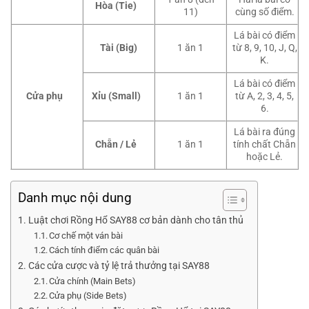
Hòa (Tie)
11)
cùng số điểm.
Lá bài có điểm
Tài (Big)
1 ăn 1
từ 8, 9, 10, J, Q,
K.
Lá bài có điểm
Cửa phụ
Xỉu (Small)
1 ăn 1
từ A, 2, 3, 4, 5,
6.
Lá bài ra đúng
Chẵn / Lẻ
1 ăn 1
tính chất Chẵn
hoặc Lẻ.
Danh mục nội dung
Luật chơi Rồng Hổ SAY88 cơ bản dành cho tân thủ
Cơ chế một ván bài
Cách tính điểm các quân bài
Các cửa cược và tỷ lệ trả thưởng tại SAY88
Cửa chính (Main Bets)
Cửa phụ (Side Bets)