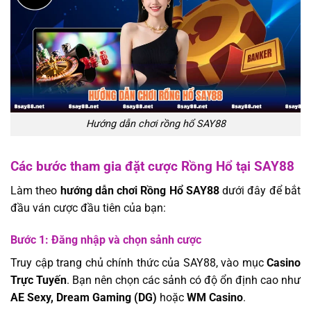
Hướng dẫn chơi rồng hổ SAY88
Các bước tham gia đặt cược Rồng Hổ tại SAY88
Làm theo
hướng dẫn chơi Rồng Hổ SAY88
dưới đây để bắt
đầu ván cược đầu tiên của bạn:
Bước 1: Đăng nhập và chọn sảnh cược
Truy cập trang chủ chính thức của SAY88, vào mục
Casino
Trực Tuyến
. Bạn nên chọn các sảnh có độ ổn định cao như
AE Sexy, Dream Gaming (DG)
hoặc
WM Casino
.