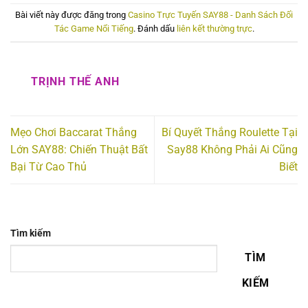
Bài viết này được đăng trong
Casino Trực Tuyến SAY88 - Danh Sách Đối
Tác Game Nổi Tiếng
. Đánh dấu
liên kết thường trực
.
TRỊNH THẾ ANH
Mẹo Chơi Baccarat Thắng
Bí Quyết Thắng Roulette Tại
Lớn SAY88: Chiến Thuật Bất
Say88 Không Phải Ai Cũng
Bại Từ Cao Thủ
Biết
Tìm kiếm
TÌM
KIẾM