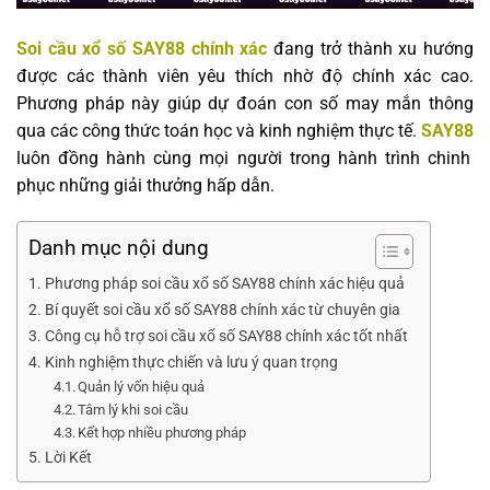
Soi cầu xổ số SAY88 chính xác
đang trở thành xu hướng
được các thành viên yêu thích nhờ độ chính xác cao.
Phương pháp này giúp dự đoán con số may mắn thông
qua các công thức toán học và kinh nghiệm thực tế.
SAY88
luôn đồng hành cùng mọi người trong hành trình chinh
phục những giải thưởng hấp dẫn.
Danh mục nội dung
Phương pháp soi cầu xổ số SAY88 chính xác hiệu quả
Bí quyết soi cầu xổ số SAY88 chính xác từ chuyên gia
Công cụ hỗ trợ soi cầu xổ số SAY88 chính xác tốt nhất
Kinh nghiệm thực chiến và lưu ý quan trọng
Quản lý vốn hiệu quả
Tâm lý khi soi cầu
Kết hợp nhiều phương pháp
Lời Kết