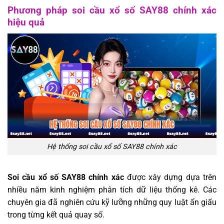
Phương pháp soi cầu xổ số SAY88 chính xác
hiệu quả
Hệ thống soi cầu xổ số SAY88 chính xác
Soi cầu xổ số SAY88 chính xác
được xây dựng dựa trên
nhiều năm kinh nghiệm phân tích dữ liệu thống kê. Các
chuyên gia đã nghiên cứu kỹ lưỡng những quy luật ẩn giấu
trong từng kết quả quay số.