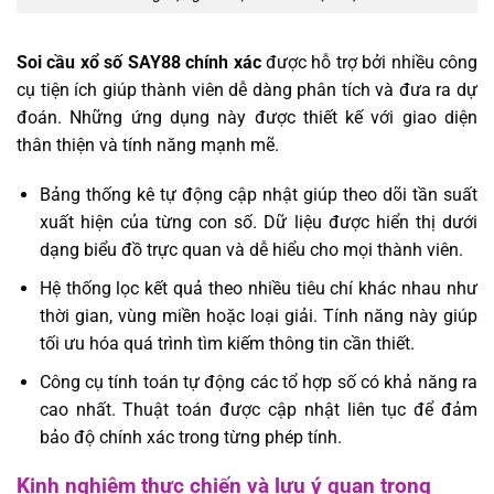
Soi cầu xổ số SAY88 chính xác
được hỗ trợ bởi nhiều công
cụ tiện ích giúp thành viên dễ dàng phân tích và đưa ra dự
đoán. Những ứng dụng này được thiết kế với giao diện
thân thiện và tính năng mạnh mẽ.
Bảng thống kê tự động cập nhật giúp theo dõi tần suất
xuất hiện của từng con số. Dữ liệu được hiển thị dưới
dạng biểu đồ trực quan và dễ hiểu cho mọi thành viên.
Hệ thống lọc kết quả theo nhiều tiêu chí khác nhau như
thời gian, vùng miền hoặc loại giải. Tính năng này giúp
tối ưu hóa quá trình tìm kiếm thông tin cần thiết.
Công cụ tính toán tự động các tổ hợp số có khả năng ra
cao nhất. Thuật toán được cập nhật liên tục để đảm
bảo độ chính xác trong từng phép tính.
Kinh nghiệm thực chiến và lưu ý quan trọng