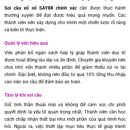
Soi cầu xổ số SAY88 chính xác
cần được thực hành
thường xuyên để đạt được hiệu quả mong muốn. Các
thành viên nên xây dựng cho mình một chiến lược rõ ràng
và kiên trì thực hiện.
Quản lý vốn hiệu quả
Việc phân bổ ngân sách hợp lý giúp thành viên duy trì
được hoạt động lâu dài và ổn định. Chuyên gia khuyên nên
chia nhỏ vốn thành nhiều phần để giảm thiểu rủi ro tài
chính. Đặc biệt, không nên đầu tư quá 10% tổng thu nhập
vào việc soi cầu để đảm bảo an toàn.
Tâm lý khi soi cầu
Giữ tinh thần thoải mái và không để cảm xúc chi phối
quyết định là yếu tố quan trọng nhất. Thành viên cần học
cách chấp nhận thất bại như một phần của quá trình học
hỏi. Ngoài ra, việc thiết lập mục tiêu thực tế giúp tránh