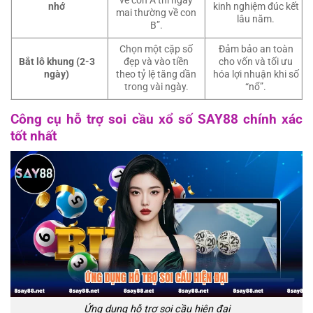
về con A thì ngày
nhớ
kinh nghiệm đúc kết
mai thường về con
lâu năm.
B”.
Chọn một cặp số
Đảm bảo an toàn
Bắt lô khung (2-3
đẹp và vào tiền
cho vốn và tối ưu
ngày)
theo tỷ lệ tăng dần
hóa lợi nhuận khi số
trong vài ngày.
“nổ”.
Công cụ hỗ trợ soi cầu xổ số SAY88 chính xác
tốt nhất
Ứng dụng hỗ trợ soi cầu hiện đại