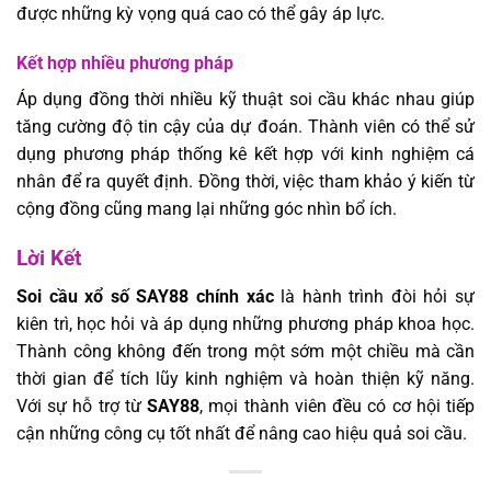
được những kỳ vọng quá cao có thể gây áp lực.
Kết hợp nhiều phương pháp
Áp dụng đồng thời nhiều kỹ thuật soi cầu khác nhau giúp
tăng cường độ tin cậy của dự đoán. Thành viên có thể sử
dụng phương pháp thống kê kết hợp với kinh nghiệm cá
nhân để ra quyết định. Đồng thời, việc tham khảo ý kiến từ
cộng đồng cũng mang lại những góc nhìn bổ ích.
Lời Kết
Soi cầu xổ số SAY88 chính xác
là hành trình đòi hỏi sự
kiên trì, học hỏi và áp dụng những phương pháp khoa học.
Thành công không đến trong một sớm một chiều mà cần
thời gian để tích lũy kinh nghiệm và hoàn thiện kỹ năng.
Với sự hỗ trợ từ
SAY88
, mọi thành viên đều có cơ hội tiếp
cận những công cụ tốt nhất để nâng cao hiệu quả soi cầu.