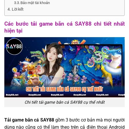
Bảo mật tài khoản
Lời kết
Các bước tải game bắn cá SAY88 chi tiết nhất
hiện tại
Chi tiết tải game bắn cá SAY88 cụ thể nhất
Tải game bắn cá SAY88
gồm 3 bước cơ bản mà mọi người
dùng nào cũng có thể làm theo trên cả điện thoại Android