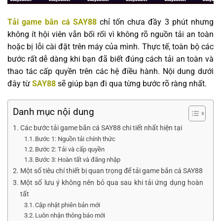
Tải game bắn cá SAY88
chỉ tốn chưa đầy 3 phút nhưng
không ít hội viên vẫn bối rối vì không rõ nguồn tải an toàn
hoặc bị lỗi cài đặt trên máy của mình. Thực tế, toàn bộ các
bước rất dễ dàng khi bạn đã biết đúng cách tải an toàn và
thao tác cấp quyền trên các hệ điều hành. Nội dung dưới
đây từ
SAY88
sẽ giúp bạn đi qua từng bước rõ ràng nhất.
Danh mục nội dung
Các bước tải game bắn cá SAY88 chi tiết nhất hiện tại
Bước 1: Nguồn tải chính thức
Bước 2: Tải và cấp quyền
Bước 3: Hoàn tất và đăng nhập
Một số tiêu chí thiết bị quan trọng để tải game bắn cá SAY88
Một số lưu ý không nên bỏ qua sau khi tải ứng dụng hoàn
tất
Cập nhật phiên bản mới
Luôn nhận thông báo mới